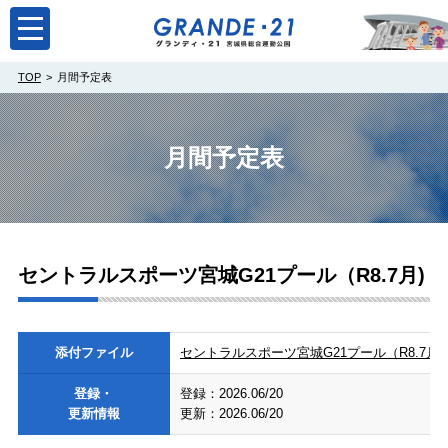
toggle
navigation
TOP
月間予定表
月間予定表
セントラルスポーツ宮城G21プール（R8.7月)
添付ファイル
セントラルスポーツ宮城G21プール（R8.7月)（P
登録・
登録：2026.06/20
更新情報
更新：2026.06/20