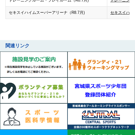
トレーニングルーム・プレイルーム（R8.7月)
トレーニングル
セキスイハイムスーパーアリーナ（R8.7月)
セキスイハイム
関連リンク