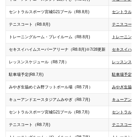
セントラルスポーツ宮城G21プール（R8.8月)
セントラルスポー
テニスコート（R8.8月)
テニスコート（R
トレーニングルーム・プレイルーム（R8.8月)
トレーニングル
セキスイハイムスーパーアリーナ（R8.8月)※7/28更新
セキスイハイムス
レッスンスケジュール（R8.7月）
レッスンスケジュ
駐車場予定(R8.7月)
駐車場予定(R8.
みやぎ生協めぐみ野フットボール場（R8.7月）
みやぎ生協めぐ
キューアンドエースタジアムみやぎ（R8.7月)
キューアンドエ
セントラルスポーツ宮城G21プール（R8.7月)
セントラルスポー
テニスコート（R8.7月)
テニスコート（R