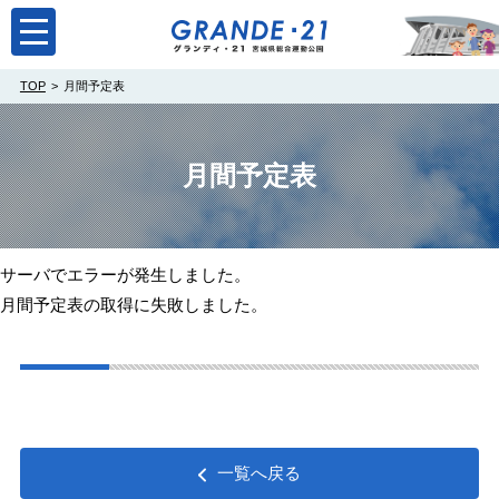
toggle
navigation
TOP
月間予定表
月間予定表
サーバでエラーが発生しました。
月間予定表の取得に失敗しました。
一覧へ戻る