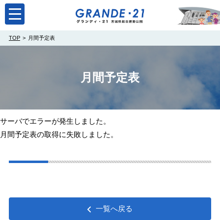
toggle
navigation
TOP
月間予定表
月間予定表
サーバでエラーが発生しました。
月間予定表の取得に失敗しました。
一覧へ戻る