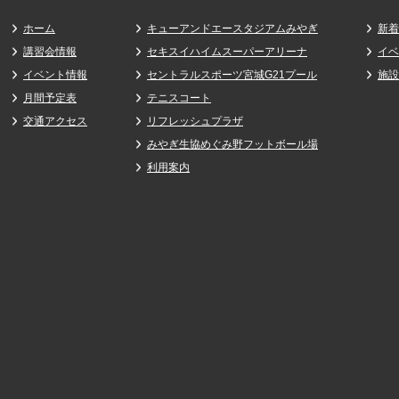
ホーム
キューアンドエースタジアムみやぎ
新着
講習会情報
セキスイハイムスーパーアリーナ
イベ
イベント情報
セントラルスポーツ宮城G21プール
施設
月間予定表
テニスコート
交通アクセス
リフレッシュプラザ
みやぎ生協めぐみ野フットボール場
利用案内