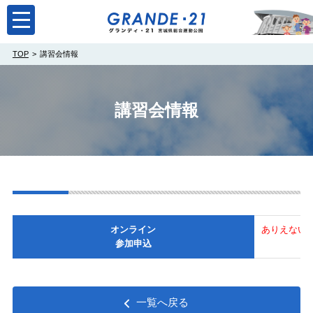
toggle
navigation
TOP
講習会情報
講習会情報
オンライン
ありえない
参加申込
一覧へ戻る