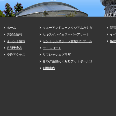
ホーム
キューアンドエースタジアムみやぎ
新着
講習会情報
セキスイハイムスーパーアリーナ
イベ
イベント情報
セントラルスポーツ宮城G21プール
施設
月間予定表
テニスコート
交通アクセス
リフレッシュプラザ
みやぎ生協めぐみ野フットボール場
利用案内