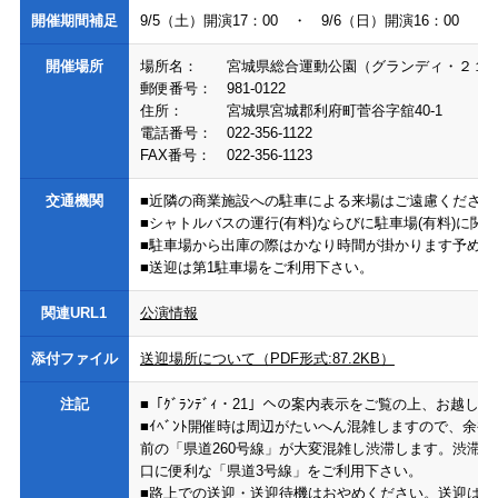
開催期間補足
9/5（土）開演17：00 ・ 9/6（日）開演16：00
開催場所
場所名：
宮城県総合運動公園（グランディ・２１
郵便番号：
981-0122
住所：
宮城県宮城郡利府町菅谷字舘40-1
電話番号：
022-356-1122
FAX番号：
022-356-1123
交通機関
■近隣の商業施設への駐車による来場はご遠慮ください
■シャトルバスの運行(有料)ならびに駐車場(有料)に
■駐車場から出庫の際はかなり時間が掛かります予めご
■送迎は第1駐車場をご利用下さい。
関連URL1
公演情報
添付ファイル
送迎場所について（PDF形式:87.2KB）
注記
■「ｸﾞﾗﾝﾃﾞｨ・21」への案内表示をご覧の上、お越
■ｲﾍﾞﾝﾄ開催時は周辺がたいへん混雑しますので、余裕
前の「県道260号線」が大変混雑し渋滞します。渋滞緩和の
口に便利な「県道3号線」をご利用下さい。
■路上での送迎・送迎待機はおやめください。送迎は第