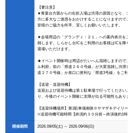
【要注意】
★青葉台方面からの右折入場は渋滞の原因となり、コ
方に多大なご迷惑をおかけすることになりますのでご
皆様のご協力を何卒、宜しくお願いいたします。
★会場周辺の「グランディ・２１」への案内表示をご
雑します。しらかし台ICをご利用のお客様はICを降
退場いただけます。
★イベント開催時は周辺がたいへん混雑しますので、
ル利府」前の「県道２６０号線」が大変混雑し渋滞し
道２７０号線」か泉口に便利な「県道3号線」をご利用
【送迎・送迎待機】
送迎および送迎待機は第１駐車場で行ってください。
り、今後のイベント開催に支障が出る可能性もありま
【送迎待機場所】第1駐車場南側※ヤマザキデイリース
※送迎待機可能時間【終演約３０分前～終演後約1時間
開催期間
2026.09/05(土)
～
2026.09/06(日)