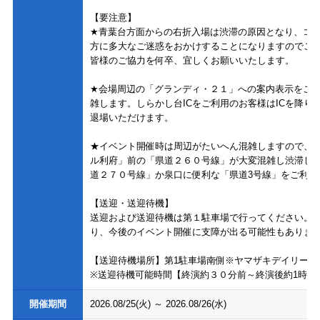
【要注意】
★青葉台方面からの右折入場は渋滞の原因となり、コ
方に多大なご迷惑をおかけすることになりますのでご
皆様のご協力を何卒、宜しくお願いいたします。
★会場周辺の「グランディ・２１」への案内表示をご
雑します。しらかし台ICをご利用のお客様はICを降
退場いただけます。
★イベント開催時は周辺がたいへん混雑しますので、
ル利府」前の「県道２６０号線」が大変混雑し渋滞し
道２７０号線」か泉口に便利な「県道3号線」をご利用
【送迎・送迎待機】
送迎および送迎待機は第１駐車場で行ってください。
り、今後のイベント開催に支障が出る可能性もありま
【送迎待機場所】第1駐車場南側※ヤマザキデイリース
※送迎待機可能時間【終演約３０分前～終演後約1時間
開催期間
2026.08/25(火)
～
2026.08/26(水)