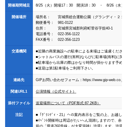
開催期間補足
8/25（火）開場17：30 開演18：30 ・ 8/26（水）
開催場所
場所名：
宮城県総合運動公園（グランディ・２１
郵便番号：
981-0122
住所：
宮城県宮城郡利府町菅谷字舘40-1
電話番号：
022-356-1122
FAX番号：
022-356-1123
交通機関
■近隣の商業施設への駐車による来場はご遠慮ください
■シャトルバスの運行(有料)ならびに駐車場(有料)に
■駐車場から出庫の際はかなり時間が掛かります予めご
■送迎は第1駐車場をご利用下さい。
連絡先
GIPお問い合わせフォーム：https://www.gip-web.co.jp/t/
関連URL1
公演情報（公式サイト）
添付ファイル
送迎場所について（PDF形式:87.2KB）
注記
■「ｸﾞﾗﾝﾃﾞｨ・21」への案内表示をご覧の上、お越
■ｲﾍﾞﾝﾄ開催時は周辺がたいへん混雑しますので、余裕
前の「県道260号線」が大変混雑し渋滞します。渋滞緩和の