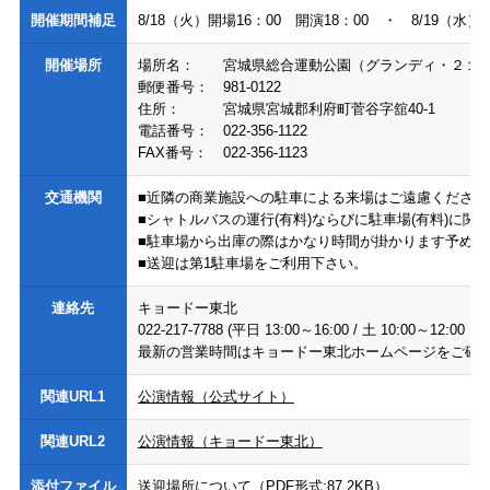
開催期間補足
8/18（火）開場16：00 開演18：00 ・ 8/19（水）
開催場所
場所名：
宮城県総合運動公園（グランディ・２１
郵便番号：
981-0122
住所：
宮城県宮城郡利府町菅谷字舘40-1
電話番号：
022-356-1122
FAX番号：
022-356-1123
交通機関
■近隣の商業施設への駐車による来場はご遠慮ください
■シャトルバスの運行(有料)ならびに駐車場(有料)に
■駐車場から出庫の際はかなり時間が掛かります予めご
■送迎は第1駐車場をご利用下さい。
連絡先
キョードー東北
022-217-7788 (平日 13:00～16:00 / 土 10:00～12:0
最新の営業時間はキョードー東北ホームページをご確
関連URL1
公演情報（公式サイト）
関連URL2
公演情報（キョードー東北）
添付ファイル
送迎場所について（PDF形式:87.2KB）