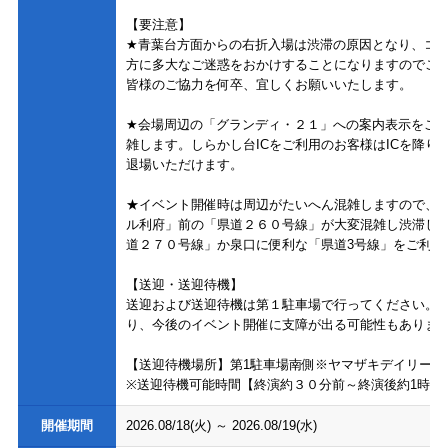
【要注意】
★青葉台方面からの右折入場は渋滞の原因となり、コ
方に多大なご迷惑をおかけすることになりますのでご
皆様のご協力を何卒、宜しくお願いいたします。
★会場周辺の「グランディ・２１」への案内表示をご
雑します。しらかし台ICをご利用のお客様はICを降
退場いただけます。
★イベント開催時は周辺がたいへん混雑しますので、
ル利府」前の「県道２６０号線」が大変混雑し渋滞し
道２７０号線」か泉口に便利な「県道3号線」をご利用
【送迎・送迎待機】
送迎および送迎待機は第１駐車場で行ってください。
り、今後のイベント開催に支障が出る可能性もありま
【送迎待機場所】第1駐車場南側※ヤマザキデイリース
※送迎待機可能時間【終演約３０分前～終演後約1時間
開催期間
2026.08/18(火)
～
2026.08/19(水)