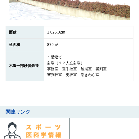
面積
1,026.82m²
延面積
879m²
１階建て
射場（１２人立射場）
木造一部鉄骨鉄造
事務室 選手控室 給湯室 審判室
審判控室 更衣室 巻きわら室
関連リンク