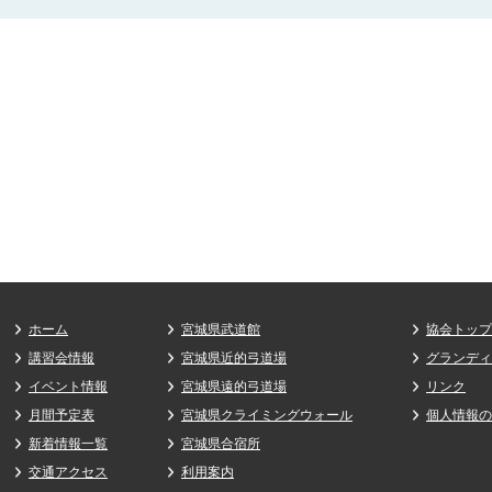
ホーム
宮城県武道館
協会トップ
講習会情報
宮城県近的弓道場
グランディ･
イベント情報
宮城県遠的弓道場
リンク
月間予定表
宮城県クライミングウォール
個人情報の
新着情報一覧
宮城県合宿所
交通アクセス
利用案内