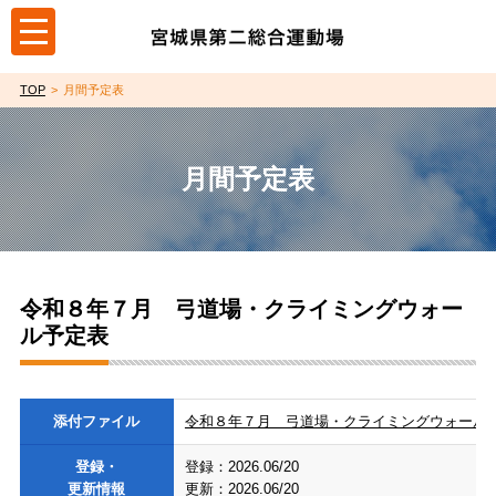
toggle
navigation
TOP
月間予定表
月間予定表
令和８年７月 弓道場・クライミングウォー
ル予定表
添付ファイル
令和８年７月 弓道場・クライミングウォール予定表
登録・
登録：2026.06/20
更新情報
更新：2026.06/20