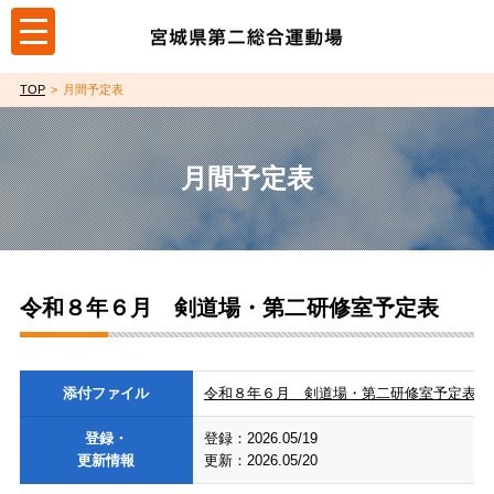
toggle
navigation
TOP
月間予定表
月間予定表
令和８年６月 剣道場・第二研修室予定表
添付ファイル
令和８年６月 剣道場・第二研修室予定表（PDF
登録・
登録：2026.05/19
更新情報
更新：2026.05/20