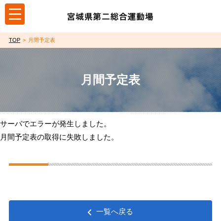
toggle
navigation
TOP
月間予定表
月間予定表
サーバでエラーが発生しました。
月間予定表の取得に失敗しました。
一覧へ戻る