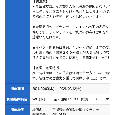
【要注意】
★青葉台方面からの右折入場は渋滞の原因となり、コ
方に多大なご迷惑をおかけすることになりますのでご
皆様のご協力を何卒、宜しくお願いいたします。
★会場周辺の「グランディ・２１」への案内表示をご
雑します。しらかし台ICをご利用のお客様はICを降
退場いただけます。
★イベント開催時は周辺がたいへん混雑しますので、
ル利府」前の「県道２６０号線」が大変混雑し渋滞し
道２７０号線」か泉口に便利な「県道3号線」をご利用
【送迎・送迎待機】
路上待機や路上での乗降は近隣住民の方々へのご迷惑
す。皆様方のご協力を重ねてお願い申し上げます。
開催期間
2026.09/09(水)
～
2026.09/12(土)
開催期間補足
9/9（水）11（金）開場17：30 開演18：30 / 9/1
開催場所
場所名：
宮城県総合運動公園（グランディ・２１
郵便番号：
981-0122