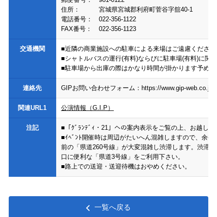
住所：
宮城県宮城郡利府町菅谷字舘40-1
電話番号：
022-356-1122
FAX番号：
022-356-1123
交通機関
■近隣の商業施設への駐車による来場はご遠慮ください
■シャトルバスの運行(有料)ならびに駐車場(有料)に
■駐車場から出庫の際はかなり時間が掛かります予めご
連絡先
GIPお問い合わせフォーム：https://www.gip-web.co.jp/t/
関連URL1
公演情報（G.I.P）
注記
■「ｸﾞﾗﾝﾃﾞｨ・21」への案内表示をご覧の上、お越
■ｲﾍﾞﾝﾄ開催時は周辺がたいへん混雑しますので、余裕
前の「県道260号線」が大変混雑し渋滞します。渋滞緩和の
口に便利な「県道3号線」をご利用下さい。
■路上での送迎・送迎待機はおやめください。
一覧へ戻る